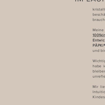
krista
besch
brauch
Meine
1001ki
Entwic
PÄPKi
und bi
Wichti
habe i
bleibe
unrefle
Mir li
Intuit
Kindes