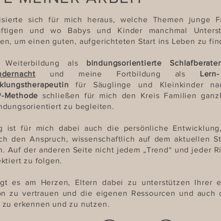
llisierte sich für mich heraus, welche Themen junge F
äftigen und wo Babys und Kinder manchmal Unterst
en, um einen guten, aufgerichteten Start ins Leben zu fi
 Weiterbildung als
bindungsorientierte Schlafberate
ndernacht
und meine Fortbildung als
Ler
klungstherapeutin
für Säuglinge und Kleinkinder na
®-Methode
schließen für mich den Kreis Familien ganzh
ndungsorientiert zu begleiten.
g ist für mich dabei auch die persönliche Entwicklung
ch den Anspruch, wissenschaftlich auf dem aktuellen S
n. Auf der anderen Seite nicht jedem „Trend“ und jeder R
ktiert zu folgen.
egt es am Herzen, Eltern dabei zu unterstützen Ihrer 
ion zu vertrauen und die eigenen Ressourcen und auch 
 zu erkennen und zu nutzen.