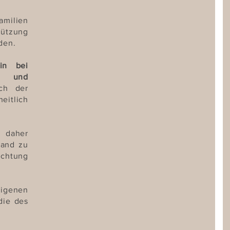
amilien
ützung
nden.
rin bei
n- und
ch der
eitlich
, daher
tand zu
ichtung
eigenen
die des