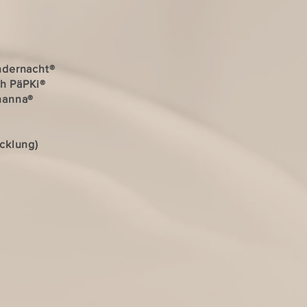
indernacht®
ch PäPKi®
1nanna®
icklung)