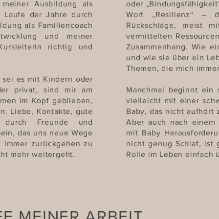
 meiner Ausbildung als
oder „Bindungsfähigkeit
m Laufe der Jahre durch
Wort „Resilienz“ – d
ldung als Familiencoach
Rückschläge, meist mi
ntwicklung und meiner
vermittelten Ressource
ursleiterin richtig und
Zusammenhang. Wie ein
und wie sie über ein Leb
Themen, die mich immer
 sei es mit Kindern oder
er privat, sind mir am
Manchmal beginnt ein 
men im Kopf geblieben,
vielleicht mit einer sc
. Liebe, Kontakte, gute
Baby, das nicht aufhört
it durch Freunde und
Aber auch nach einem 
sein, das uns neue Wege
mit Baby Herausforder
ht immer zurückgehen zu
nicht genug Schlaf, ist
ht mehr weitergeht.
Rolle im Leben einfach ü
FE MEINER ARBEIT