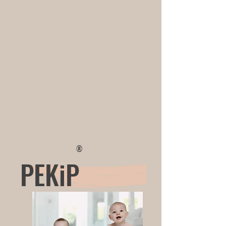
®
PEKiP