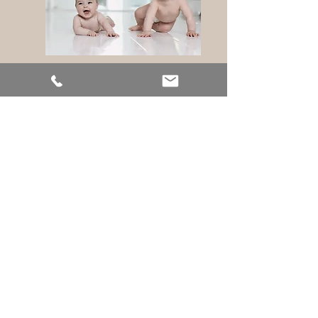
Das Prager-Eltern-Kind-Programm
kurz - PEKiP® - begleitet Sie und Ihr
Baby mit Spiel- und
Bewegungsanregungen durch das
erste Lebensjahr.
PEKiP
FORTBILDUNG